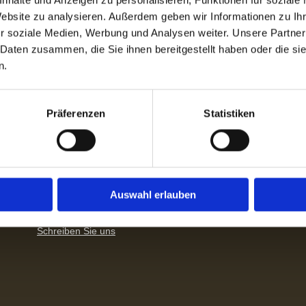
Website zu analysieren. Außerdem geben wir Informationen zu I
r soziale Medien, Werbung und Analysen weiter. Unsere Partner
 Grau
Nero Marqina
 Daten zusammen, die Sie ihnen bereitgestellt haben oder die s
n.
ertin
Verde Guatemala
Präferenzen
Statistiken
Kontaktdaten
B
Auswahl erlauben
Telefon:
040/6417195
Telefax: 040/6410069
Schreiben Sie uns