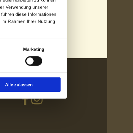
hrer Verwendung unserer
 führen diese Informationen
Thassos
ie im Rahmen Ihrer Nutzung
Rainbow Sandstein
Marketing
esuchen Sie uns auf Facebook:
Alle zulassen