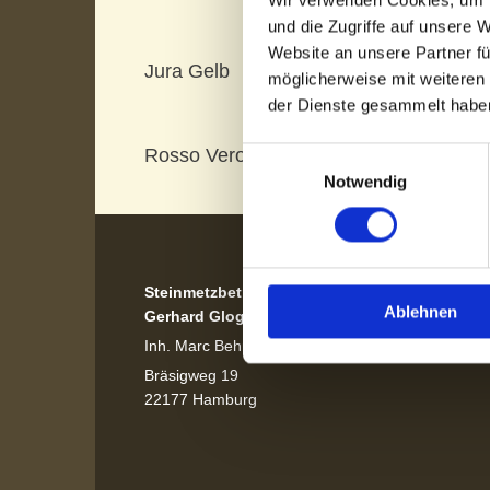
und die Zugriffe auf unsere 
Website an unsere Partner fü
Jura Gelb
Jura
möglicherweise mit weiteren
der Dienste gesammelt habe
Rosso Verona
Trav
Einwilligungsauswahl
Notwendig
Steinmetzbetrieb
Ablehnen
Gerhard Gloge e.K.
Inh. Marc Behncke
Bräsigweg 19
22177 Hamburg